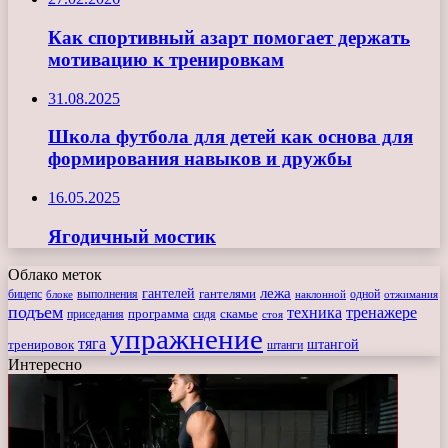
Как спортивный азарт помогает держать
мотивацию к тренировкам
31.08.2025
Школа футбола для детей как основа для
формирования навыков и дружбы
16.05.2025
Ягодичный мостик
Облако меток
лежа
гантелей
гантелями
бицепс
блоке
выполнения
наклонной
одной
отжимания
подъем
техника
тренажере
программа
сидя
скамье
приседания
стоя
упражнение
тяга
штангой
тренировок
штанги
Интересно