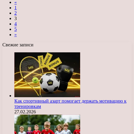
«
1
2
3
4
5
»
Свежие записи
Как спортивный азарт помогает держать мотивацию к
тренировкам
27.02.2026