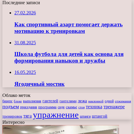
Последние записи
27.02.2026
Как спортивный азарт помогает держать
мотивацию к тренировкам
31.08.2025
Школа футбола для детей как основа для
формирования навыков и дружбы
16.05.2025
Ягодичный мостик
Облако меток
лежа
гантелей
гантелями
бицепс
блоке
выполнения
наклонной
одной
отжимания
подъем
техника
тренажере
программа
сидя
скамье
приседания
стоя
упражнение
тяга
штангой
тренировок
штанги
Интересно