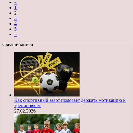
«
1
2
3
4
5
»
Свежие записи
Как спортивный азарт помогает держать мотивацию к
тренировкам
27.02.2026