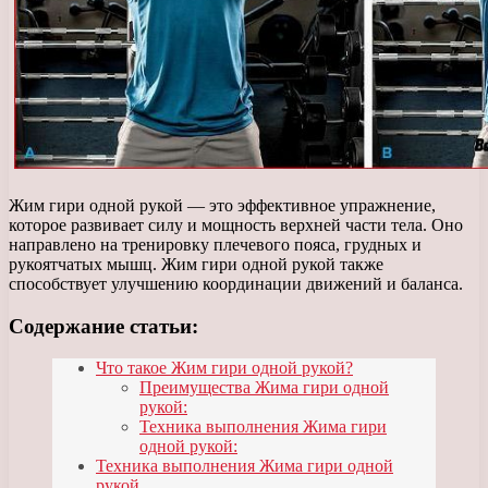
Жим гири одной рукой — это эффективное упражнение,
которое развивает силу и мощность верхней части тела. Оно
направлено на тренировку плечевого пояса, грудных и
рукоятчатых мышц. Жим гири одной рукой также
способствует улучшению координации движений и баланса.
Содержание статьи:
Что такое Жим гири одной рукой?
Преимущества Жима гири одной
рукой:
Техника выполнения Жима гири
одной рукой:
Техника выполнения Жима гири одной
рукой