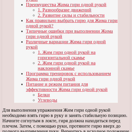
Преимущества Жима гири одной рукой
1. Разнообразие движений
2. Развитие силы и стабильности
Как правильно выбрать гирю для Жима гири
одной рукой?
Типичные ошибки при выполнении Жима
гири одной рукой
Различные вариации Жима гири одной
рукой
1. Жим гири одной рукой на
горизонтальной скамье
2. Жим гири одной рукой на
наклонной скамье
Программа тренировок с использованием
Жима гири одной рукой
Питание и режим питания для
эффективности Жима гири одной рукой
Белки
Углеводы
Для выполнения упражнения Жим гири одной рукой
необходимо взять гирю в руку и занять стабильную позицию.
Начните согнутым в локте, гиря должна находиться перед
плечом. Затем, с помощью руки, протяните гирю вверх до
полного выпрямления руки. Вернитесь в исходное положение