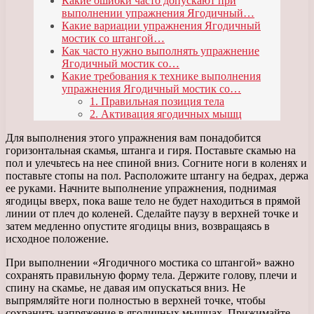
Какие ошибки часто допускают при
выполнении упражнения Ягодичный…
Какие вариации упражнения Ягодичный
мостик со штангой…
Как часто нужно выполнять упражнение
Ягодичный мостик со…
Какие требования к технике выполнения
упражнения Ягодичный мостик со…
1. Правильная позиция тела
2. Активация ягодичных мышц
Для выполнения этого упражнения вам понадобится
горизонтальная скамья, штанга и гиря. Поставьте скамью на
пол и улечьтесь на нее спиной вниз. Согните ноги в коленях и
поставьте стопы на пол. Расположите штангу на бедрах, держа
ее руками. Начните выполнение упражнения, поднимая
ягодицы вверх, пока ваше тело не будет находиться в прямой
линии от плеч до коленей. Сделайте паузу в верхней точке и
затем медленно опустите ягодицы вниз, возвращаясь в
исходное положение.
При выполнении «Ягодичного мостика со штангой» важно
сохранять правильную форму тела. Держите голову, плечи и
спину на скамье, не давая им опускаться вниз. Не
выпрямляйте ноги полностью в верхней точке, чтобы
сохранить напряжение в ягодичных мышцах. Прижимайте