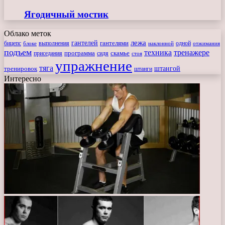
Ягодичный мостик
Облако меток
лежа
гантелей
гантелями
бицепс
блоке
выполнения
наклонной
одной
отжимания
подъем
техника
тренажере
программа
сидя
скамье
приседания
стоя
упражнение
тяга
штангой
тренировок
штанги
Интересно