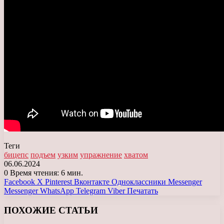
Теги
бицепс
подъем
узким
упражнение
хватом
06.06.2024
0
Время чтения: 6 мин.
Facebook
X
Pinterest
Вконтакте
Одноклассники
Messenger
Messenger
WhatsApp
Telegram
Viber
Печатать
ПОХОЖИЕ СТАТЬИ