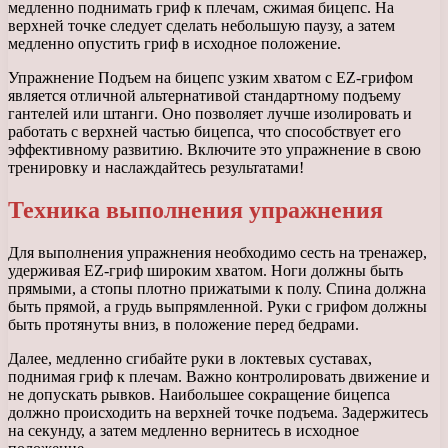
медленно поднимать гриф к плечам, сжимая бицепс. На
верхней точке следует сделать небольшую паузу, а затем
медленно опустить гриф в исходное положение.
Упражнение Подъем на бицепс узким хватом с EZ-грифом
является отличной альтернативой стандартному подъему
гантелей или штанги. Оно позволяет лучше изолировать и
работать с верхней частью бицепса, что способствует его
эффективному развитию. Включите это упражнение в свою
тренировку и наслаждайтесь результатами!
Техника выполнения упражнения
Для выполнения упражнения необходимо сесть на тренажер,
удерживая EZ-гриф широким хватом. Ноги должны быть
прямыми, а стопы плотно прижатыми к полу. Спина должна
быть прямой, а грудь выпрямленной. Руки с грифом должны
быть протянуты вниз, в положение перед бедрами.
Далее, медленно сгибайте руки в локтевых суставах,
поднимая гриф к плечам. Важно контролировать движение и
не допускать рывков. Наибольшее сокращение бицепса
должно происходить на верхней точке подъема. Задержитесь
на секунду, а затем медленно вернитесь в исходное