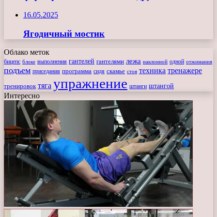
16.05.2025
Ягодичный мостик
Облако меток
лежа
гантелей
гантелями
бицепс
блоке
выполнения
наклонной
одной
отжимания
подъем
техника
тренажере
программа
сидя
скамье
приседания
стоя
упражнение
тяга
штангой
тренировок
штанги
Интересно