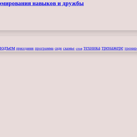
ормирования навыков и дружбы
подъем
техника
тренажере
программа
сидя
скамье
тренир
приседания
стоя