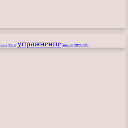
упражнение
тяга
штангой
овок
штанги