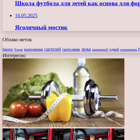
Школа футбола для детей как основа для ф
16.05.2025
Ягодичный мостик
Облако меток
лежа
гантелей
гантелями
бицепс
блоке
выполнения
наклонной
одной
отжимания
Интересно