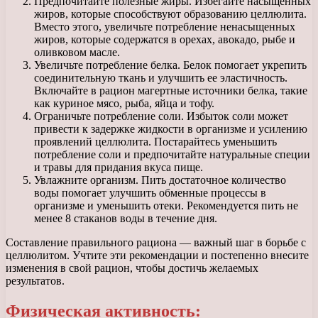
Предпочитайте полезные жиры. Избегайте насыщенных
жиров, которые способствуют образованию целлюлита.
Вместо этого, увеличьте потребление ненасыщенных
жиров, которые содержатся в орехах, авокадо, рыбе и
оливковом масле.
Увеличьте потребление белка. Белок помогает укрепить
соединительную ткань и улучшить ее эластичность.
Включайте в рацион магертные источники белка, такие
как куриное мясо, рыба, яйца и тофу.
Ограничьте потребление соли. Избыток соли может
привести к задержке жидкости в организме и усилению
проявлений целлюлита. Постарайтесь уменьшить
потребление соли и предпочитайте натуральные специи
и травы для придания вкуса пище.
Увлажните организм. Пить достаточное количество
воды помогает улучшить обменные процессы в
организме и уменьшить отеки. Рекомендуется пить не
менее 8 стаканов воды в течение дня.
Составление правильного рациона — важный шаг в борьбе с
целлюлитом. Учтите эти рекомендации и постепенно внесите
изменения в свой рацион, чтобы достичь желаемых
результатов.
Физическая активность: