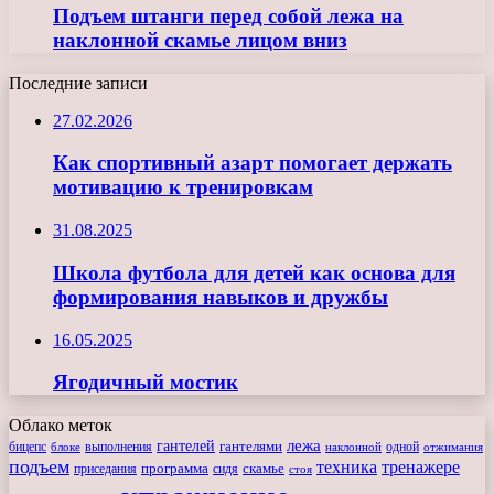
Подъем штанги перед собой лежа на
наклонной скамье лицом вниз
Последние записи
27.02.2026
Как спортивный азарт помогает держать
мотивацию к тренировкам
31.08.2025
Школа футбола для детей как основа для
формирования навыков и дружбы
16.05.2025
Ягодичный мостик
Облако меток
лежа
гантелей
гантелями
бицепс
блоке
выполнения
наклонной
одной
отжимания
подъем
техника
тренажере
программа
сидя
скамье
приседания
стоя