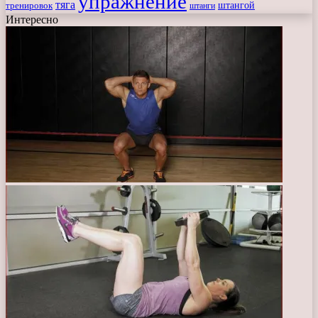
упражнение
тяга
штангой
тренировок
штанги
Интересно