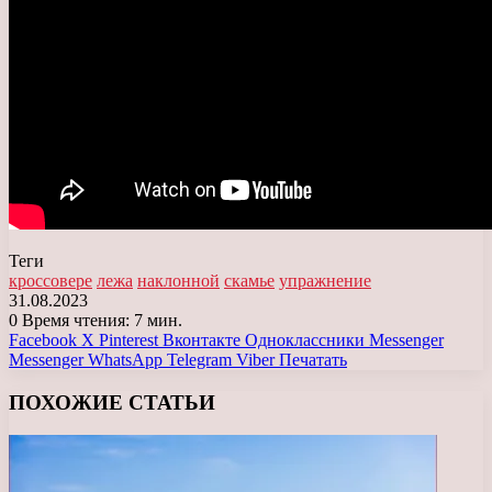
Теги
кроссовере
лежа
наклонной
скамье
упражнение
31.08.2023
0
Время чтения: 7 мин.
Facebook
X
Pinterest
Вконтакте
Одноклассники
Messenger
Messenger
WhatsApp
Telegram
Viber
Печатать
ПОХОЖИЕ СТАТЬИ