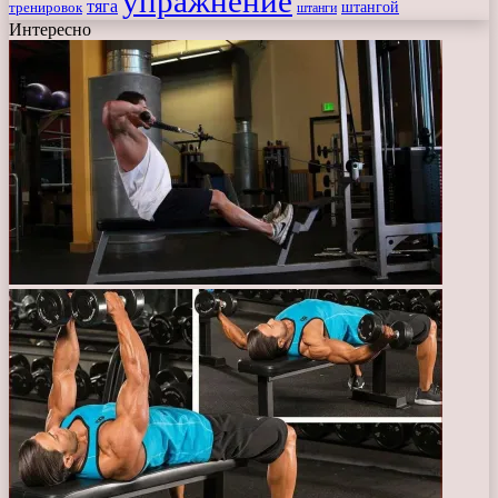
упражнение
тяга
штангой
тренировок
штанги
Интересно