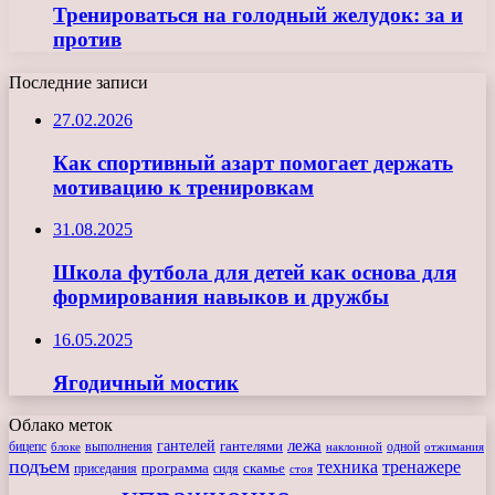
Тренироваться на голодный желудок: за и
против
Последние записи
27.02.2026
Как спортивный азарт помогает держать
мотивацию к тренировкам
31.08.2025
Школа футбола для детей как основа для
формирования навыков и дружбы
16.05.2025
Ягодичный мостик
Облако меток
лежа
гантелей
гантелями
бицепс
блоке
выполнения
наклонной
одной
отжимания
подъем
техника
тренажере
программа
сидя
скамье
приседания
стоя