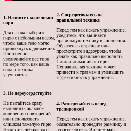
2. Сосредоточьтесь на
1. Начните с маленькой
правильной технике
гири
Перед тем как начать упражнение,
Для начала выберите
убедитесь, что вы знаете
гирю с небольшим весом,
правильную технику выполнения.
чтобы ваше тело могло
Обратитесь к тренеру или
привыкнуть к движению.
просмотрите видеоуроки, чтобы
Постепенно
узнать как правильно выполнять
увеличивайте вес гири
Плио-отжимания от гири.
по мере того, как ваша
Неправильная техника может
сила и техника
привести к травмам и уменьшить
улучшаются.
эффективность упражнения.
3. Не переусердствуйте
Не пытайтесь сразу
4. Разогревайтесь перед
выполнить большое
тренировкой
количество повторений
или использовать
Перед тем как начать упражнение,
слишком тяжелую гирю.
обязательно проведите разминку и
Начните с небольшого
разогревайтесь. Это поможет