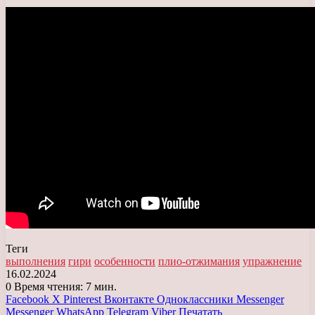
Теги
выполнения
гири
особенности
плио-отжимания
упражнение
16.02.2024
0
Время чтения: 7 мин.
Facebook
X
Pinterest
Вконтакте
Одноклассники
Messenger
Messenger
WhatsApp
Telegram
Viber
Печатать