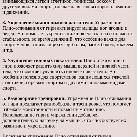
занимающихся легкой атлетикой, теннисом, боксом и
другими видами спорта, где важна высокая скорость реакции
и движений.
3. Укрепление мышц нижней части тела:
Упражнение
Плио-отжимания от гири активирует мышцы ног, ягодиц и
бедер. Это помогает укрепить нижнюю часть тела и повысить
стабильность во время движений, что особенно важно для
спортсменов, занимающихся футболом, баскетболом, хоккеем
и т.д.
4. Улучшение силовых показателей:
Плио-отжимание от
гири позволяет развить силу мышц верхней и нижней части
тела, что помогает улучшить силовые показатели. Это
особенно полезно для спортсменов, занимающихся тяжелой
атлетикой, гиревым спортом и другими силовыми видами
спорта.
5. Разнообразие тренировки:
Упражнение Плио-отжимания
от гири предлагает разнообразие в тренировке, что помогает
избежать монотонности и повысить мотивацию.
Использование гири в упражнении добавляет
дополнительную нагрузку на мышцы, что способствует их
развитию и укреплению.
Включение упражнения Плио-отжимания от гири в