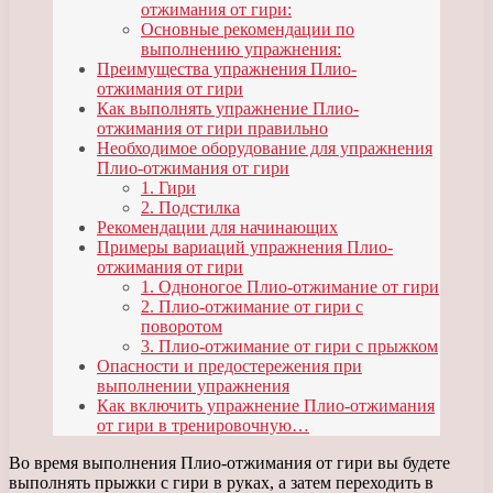
отжимания от гири:
Основные рекомендации по
выполнению упражнения:
Преимущества упражнения Плио-
отжимания от гири
Как выполнять упражнение Плио-
отжимания от гири правильно
Необходимое оборудование для упражнения
Плио-отжимания от гири
1. Гири
2. Подстилка
Рекомендации для начинающих
Примеры вариаций упражнения Плио-
отжимания от гири
1. Одноногое Плио-отжимание от гири
2. Плио-отжимание от гири с
поворотом
3. Плио-отжимание от гири с прыжком
Опасности и предостережения при
выполнении упражнения
Как включить упражнение Плио-отжимания
от гири в тренировочную…
Во время выполнения Плио-отжимания от гири вы будете
выполнять прыжки с гири в руках, а затем переходить в