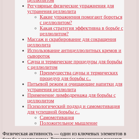
целлюлитом
Регулярные физические упражнения для
устранения целлюлита
Какие упражнения помогают бороться
с целлюлитом?
Какая стратегия эффективна в борьбе с
целлюлитом?
Массаж и скрабирование для сокращения
целлюлита
Использование антицеллюлитных кремов и
сывороток
Сауна и термические процедуры для борьбы
с целлюлитом
Преимущества сауны и термических
процедур для борьбы с..
Питьевой режим и очищающие напитки для
устранения целлюлита
Применение лимфодренажа для борьбы с
целлюлитом
Психологический подход и самомотивация
для успешной борьбы с..
Самомотивация
Положительное мышление
Физическая активность — один из ключевых элементов в