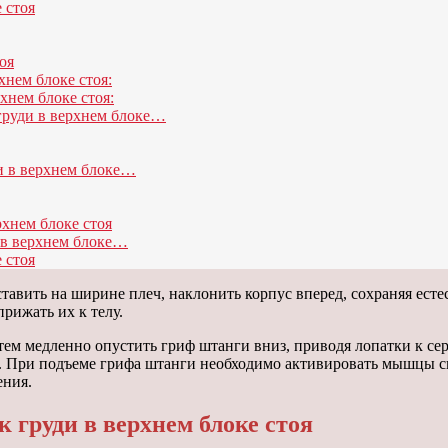
 стоя
оя
хнем блоке стоя:
хнем блоке стоя:
груди в верхнем блоке…
и в верхнем блоке…
хнем блоке стоя
 в верхнем блоке…
 стоя
авить на ширине плеч, наклонить корпус вперед, сохраняя естес
рижать их к телу.
ем медленно опустить гриф штанги вниз, приводя лопатки к сер
. При подъеме грифа штанги необходимо активировать мышцы сп
ения.
 груди в верхнем блоке стоя