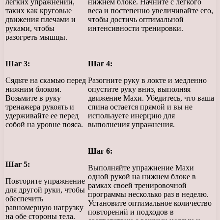
легких упражнений,
нижнем блоке. Начните с легкого
таких как круговые
веса и постепенно увеличивайте его,
движения плечами и
чтобы достичь оптимальной
руками, чтобы
интенсивности тренировки.
разогреть мышцы.
Шаг 3:
Шаг 4:
Сядьте на скамью перед
Разогните руку в локте и медленно
нижним блоком.
опустите руку вниз, выполняя
Возьмите в руку
движение Махи. Убедитесь, что ваша
тренажера рукоять и
спина остается прямой и вы не
удерживайте ее перед
используете инерцию для
собой на уровне пояса.
выполнения упражнения.
Шаг 6:
Шаг 5:
Выполняйте упражнение Махи
одной рукой на нижнем блоке в
Повторите упражнение
рамках своей тренировочной
для другой руки, чтобы
программы несколько раз в неделю.
обеспечить
Установите оптимальное количество
равномерную нагрузку
повторений и подходов в
на обе стороны тела.