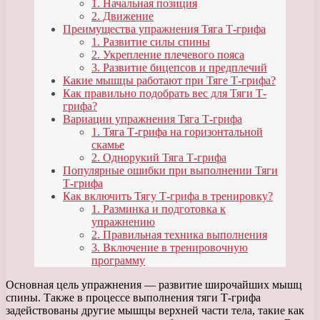
1. Начальная позиция
2. Движение
Преимущества упражнения Тяга Т-грифа
1. Развитие силы спины
2. Укрепление плечевого пояса
3. Развитие бицепсов и предплечий
Какие мышцы работают при Тяге Т-грифа?
Как правильно подобрать вес для Тяги Т-
грифа?
Вариации упражнения Тяга Т-грифа
1. Тяга Т-грифа на горизонтальной
скамье
2. Однорукий Тяга Т-грифа
Популярные ошибки при выполнении Тяги
Т-грифа
Как включить Тягу Т-грифа в тренировку?
1. Разминка и подготовка к
упражнению
2. Правильная техника выполнения
3. Включение в тренировочную
программу
Основная цель упражнения — развитие широчайших мышц
спины. Также в процессе выполнения тяги Т-грифа
задействованы другие мышцы верхней части тела, такие как