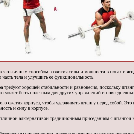
ся отличным способом развития силы и мощности в ногах и яг
 часть тела и улучшить ее функциональность.
 требуют хорошей стабильности и равновесия, поскольку штанга 
 что может быть полезным для других упражнений и повседневны
го сжатия корпуса, чтобы удерживать штангу перед собой. Это 
ость и силу в корпусе.
тличной альтернативой традиционным приседаниям с штангой н
безопасным упражнением, поскольку штанга находится перед тел