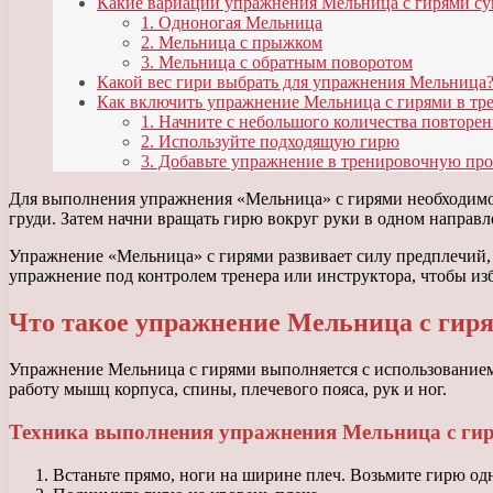
Какие вариации упражнения Мельница с гирями с
1. Одноногая Мельница
2. Мельница с прыжком
3. Мельница с обратным поворотом
Какой вес гири выбрать для упражнения Мельница
Как включить упражнение Мельница с гирями в т
1. Начните с небольшого количества повторе
2. Используйте подходящую гирю
3. Добавьте упражнение в тренировочную пр
Для выполнения упражнения «Мельница» с гирями необходимо с
груди. Затем начни вращать гирю вокруг руки в одном направ
Упражнение «Мельница» с гирями развивает силу предплечий,
упражнение под контролем тренера или инструктора, чтобы из
Что такое упражнение Мельница с гир
Упражнение Мельница с гирями выполняется с использованием 
работу мышц корпуса, спины, плечевого пояса, рук и ног.
Техника выполнения упражнения Мельница с ги
Встаньте прямо, ноги на ширине плеч. Возьмите гирю одн