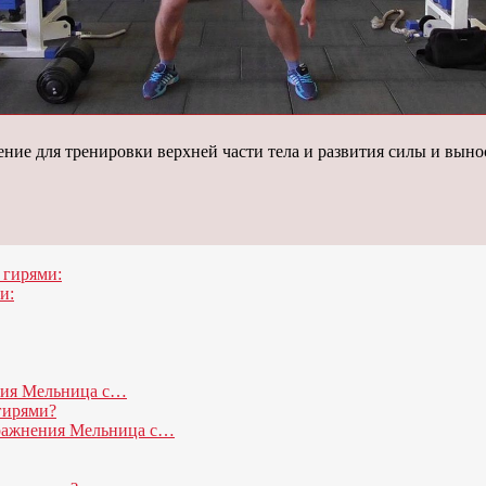
е для тренировки верхней части тела и развития силы и вынос
 гирями:
и:
ния Мельница с…
гирями?
пражнения Мельница с…