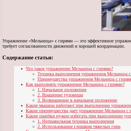
Упражнение «Мельница» с гирями — это эффективное упражнени
требует согласованности движений и хорошей координации.
Содержание статьи:
Что такое упражнение Мельница с гирями?
Техника выполнения упражнения Мельница с
Преимущества упражнения Мельница с гирям
Как выполнять упражнение Мельница с гирями?
1. Начальное положение
2. Вращение туловища
3. Возвращение в начальное положение
Какие мышцы работают при выполнении упражне
Какие преимущества дает упражнение Мельница с 
Какие ошибки нужно избегать при выполнении у
1. Неправильная техника выполнения
2. Использование слишком тяжелых гирь