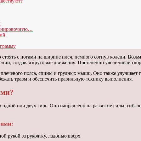
уществуют?
?
ренировочную…
ний
ограмму
тоять с ногами на ширине плеч, немного согнув колени. Возьм
лении, создавая круговые движения. Постепенно увеличивай ско
 плечевого пояса, спины и грудных мышц. Оно также улучшает 
бежать травм и обеспечить правильную технику выполнения.
ями?
одной или двух гирь. Оно направлено на развитие силы, гибко
рями:
ой рукой за рукоятку, ладонью вверх.