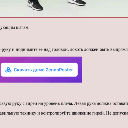
едующим шагам:
 руку и поднимите ее над головой, локоть должен быть выпрямле
авую руку с гирей на уровень плеча. Левая рука должна остават
вильную технику и контролируйте движение гирей. Не допуска