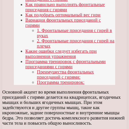
Как правильно выполнять фронтальные
приседания с гирями
Как подобрать оптимальный вес гири
Вариации фронтальных приседаний с
гирями
1. Фронтальные приседания с гирей в
руках
2. Фронтальные приседания с гирей на
плечах
Какие ошибки следует избегать при
выполнении упражнения
Программа тренировок с фронтальными
приседаниями с гирями
Преимущества фронтальных
приседаний с гирями:
Программа тренировок:
Основной акцент во время выполнения фронтальных
приседаний с гирями делается на квадрицепсах, ягодичных
мышцах и больших ягодичных мышцах. При этом
задействуются и другие группы мышц, такие как
икроножные, задние поверхностные и внутренние мышцы
бедра. Это позволяет достичь комплексного развития нижней
части тела и повысить общую выносливость.