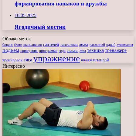
формирования навыков и дружбы
16.05.2025
Ягодичный мостик
Облако меток
лежа
гантелей
гантелями
бицепс
блоке
выполнения
наклонной
одной
отжимания
подъем
техника
тренажере
программа
сидя
скамье
приседания
стоя
упражнение
тяга
штангой
тренировок
штанги
Интересно