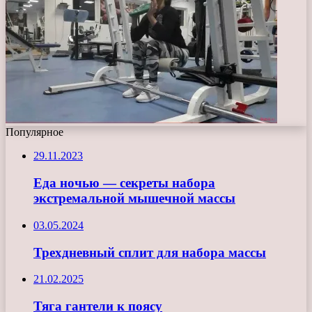
Популярное
29.11.2023
Еда ночью — секреты набора
экстремальной мышечной массы
03.05.2024
Трехдневный сплит для набора массы
21.02.2025
Тяга гантели к поясу