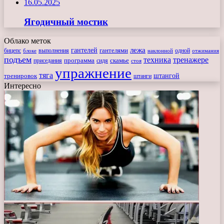
16.05.2025
Ягодичный мостик
Облако меток
лежа
гантелей
гантелями
бицепс
блоке
выполнения
наклонной
одной
отжимания
подъем
техника
тренажере
программа
сидя
скамье
приседания
стоя
упражнение
тяга
штангой
тренировок
штанги
Интересно