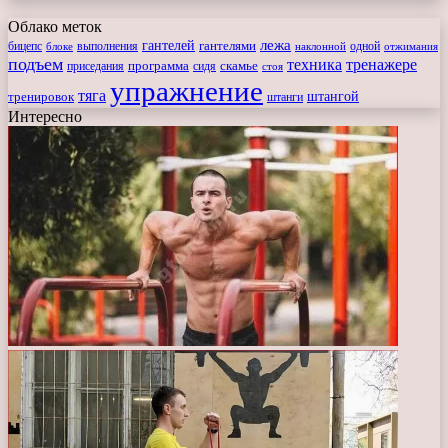
Облако меток
лежа
гантелей
гантелями
бицепс
блоке
выполнения
наклонной
одной
отжимания
подъем
техника
тренажере
программа
сидя
скамье
приседания
стоя
упражнение
тяга
штангой
тренировок
штанги
Интересно