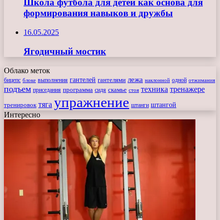
Школа футбола для детей как основа для
формирования навыков и дружбы
16.05.2025
Ягодичный мостик
Облако меток
лежа
гантелей
гантелями
бицепс
блоке
выполнения
наклонной
одной
отжимания
подъем
техника
тренажере
программа
сидя
скамье
приседания
стоя
упражнение
тяга
штангой
тренировок
штанги
Интересно