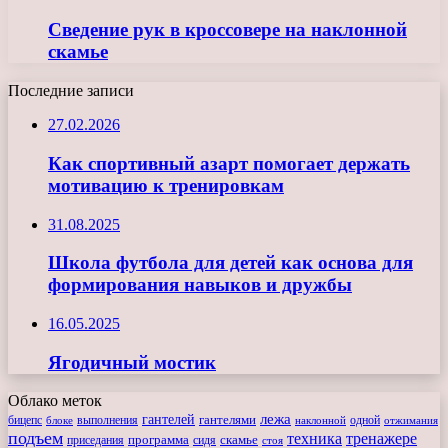
Сведение рук в кроссовере на наклонной
скамье
Последние записи
27.02.2026
Как спортивный азарт помогает держать
мотивацию к тренировкам
31.08.2025
Школа футбола для детей как основа для
формирования навыков и дружбы
16.05.2025
Ягодичный мостик
Облако меток
лежа
гантелей
гантелями
бицепс
блоке
выполнения
наклонной
одной
отжимания
подъем
техника
тренажере
программа
сидя
скамье
приседания
стоя