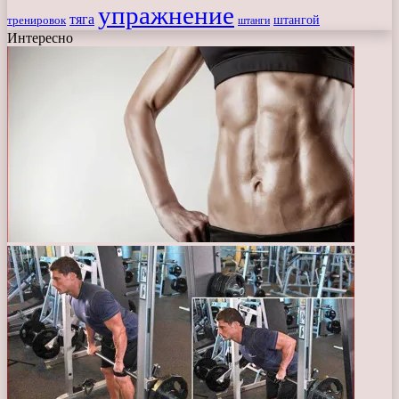
упражнение
тяга
штангой
тренировок
штанги
Интересно