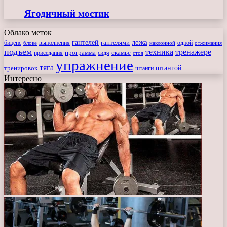
Ягодичный мостик
Облако меток
лежа
гантелей
гантелями
бицепс
блоке
выполнения
наклонной
одной
отжимания
подъем
техника
тренажере
программа
сидя
скамье
приседания
стоя
упражнение
тяга
штангой
тренировок
штанги
Интересно