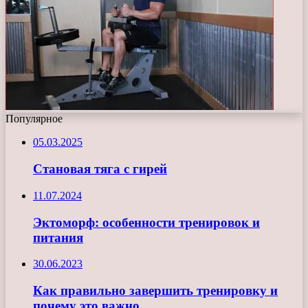
Популярное
05.03.2025
Становая тяга с гирей
11.07.2024
Эктоморф: особенности тренировок и
питания
30.06.2023
Как правильно завершить тренировку и
почему это важно