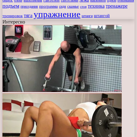
гантелей
гантелями
бицепс
блоке
выполнения
наклонной
одной
отжимания
подъем
техника
тренажере
программа
сидя
скамье
приседания
стоя
упражнение
тяга
штангой
тренировок
штанги
Интересно