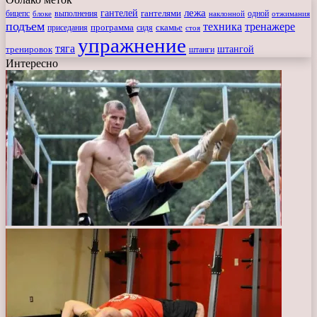
лежа
гантелей
гантелями
бицепс
блоке
выполнения
наклонной
одной
отжимания
подъем
техника
тренажере
программа
сидя
скамье
приседания
стоя
упражнение
тяга
штангой
тренировок
штанги
Интересно