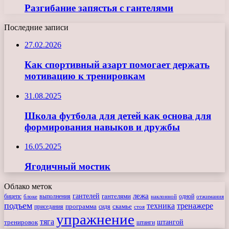
Разгибание запястья с гантелями
Последние записи
27.02.2026
Как спортивный азарт помогает держать
мотивацию к тренировкам
31.08.2025
Школа футбола для детей как основа для
формирования навыков и дружбы
16.05.2025
Ягодичный мостик
Облако меток
лежа
гантелей
гантелями
бицепс
блоке
выполнения
наклонной
одной
отжимания
подъем
техника
тренажере
программа
сидя
скамье
приседания
стоя
упражнение
тяга
штангой
тренировок
штанги