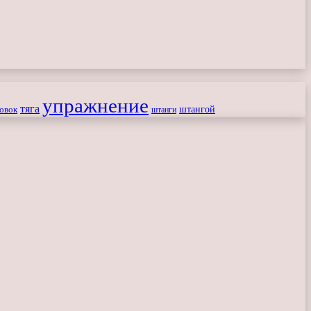
упражнение
тяга
штангой
овок
штанги