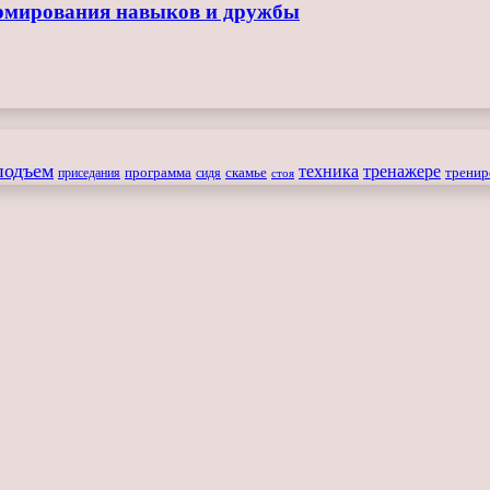
ормирования навыков и дружбы
подъем
техника
тренажере
программа
сидя
скамье
тренир
приседания
стоя