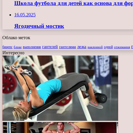
Школа футбола для детей как основа для ф
16.05.2025
Ягодичный мостик
Облако меток
лежа
гантелей
гантелями
бицепс
блоке
выполнения
наклонной
одной
отжимания
Интересно