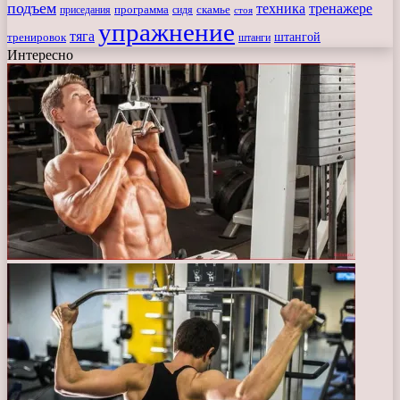
подъем
техника
тренажере
программа
сидя
скамье
приседания
стоя
упражнение
тяга
штангой
тренировок
штанги
Интересно