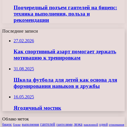
Поочередный подъем гантелей на бицепс:
техника выполнения, польза и
рекомендации
Последние записи
27.02.2026
Как спортивный азарт помогает держать
мотивацию к тренировкам
31.08.2025
Школа футбола для детей как основа для
формирования навыков и дружбы
16.05.2025
Ягодичный мостик
Облако меток
лежа
гантелей
гантелями
бицепс
блоке
выполнения
наклонной
одной
отжимания