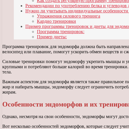
Как создать регулярную программу тренирово
Рекомендации по употреблению белка и углеводов 
Нужно ли учитывать индивидуальные особенности
Упражнения силового тренинга
Кардио тренировки
Пример программы тренировок и диеты для эндом
Программа тренировок:
Пример диеты:
Программа тренировок для эндоморфа должна быть направлена 
велосипед или плавание, помогут ускорить обмен веществ и сж
Силовые тренировки помогут эндоморфу укрепить мышцы и уве
крупными и потребляют больше калорий во время тренировки. 
тела.
Важным аспектом для эндоморфа является также правильное пи
жир и набирать мышцы, эндоморфу следует ограничить потребл
жирам.
Особенности эндоморфов и их трениров
Однако, несмотря на свои особенности, эндоморфы могут дост
Вот несколько особенностей эндоморфов, которые следует учи