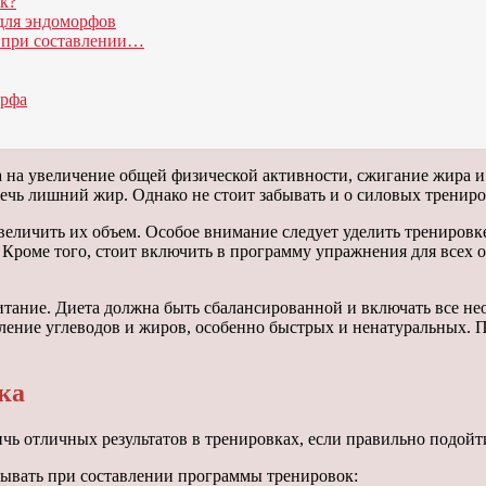
к?
для эндоморфов
 при составлении…
орфа
на увеличение общей физической активности, сжигание жира и 
ечь лишний жир. Однако не стоит забывать и о силовых трениро
личить их объем. Особое внимание следует уделить тренировке
Кроме того, стоит включить в программу упражнения для всех 
тание. Диета должна быть сбалансированной и включать все не
ение углеводов и жиров, особенно быстрых и ненатуральных. П
ка
ичь отличных результатов в тренировках, если правильно подой
тывать при составлении программы тренировок: