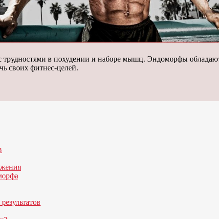
сь с трудностями в похудении и наборе мышц. Эндоморфы облад
чь своих фитнес-целей.
в
ожения
морфа
 результатов